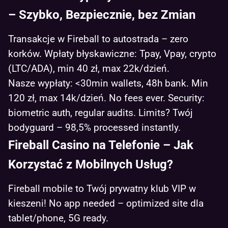
– Szybko, Bezpiecznie, bez Zmian
Transakcje w Fireball to autostrada – zero
korków. Wpłaty błyskawiczne: Tpay, Vpay, crypto
(LTC/ADA), min 40 zł, max 22k/dzień.
Nasze wypłaty: <30min wallets, 48h bank. Min
120 zł, max 14k/dzień. No fees ever. Security:
biometric auth, regular audits. Limits? Twój
bodyguard – 98,5% processed instantly.
Fireball Casino na Telefonie – Jak
Korzystać z Mobilnych Usług?
Fireball mobile to Twój prywatny klub VIP w
kieszeni! No app needed – optimized site dla
tablet/phone, 5G ready.