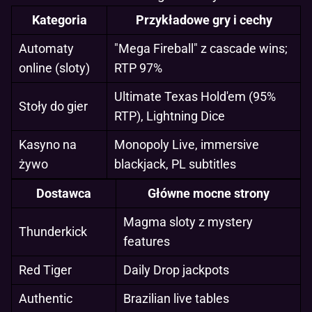
Kategoria
Przykładowe gry i cechy
Automaty
"Mega Fireball" z cascade wins;
online (sloty)
RTP 97%
Ultimate Texas Hold'em (95%
Stoły do gier
RTP), Lightning Dice
Kasyno na
Monopoly Live, immersive
żywo
blackjack, PL subtitles
Dostawca
Główne mocne strony
Magma sloty z mystery
Thunderkick
features
Red Tiger
Daily Drop jackpots
Authentic
Brazilian live tables