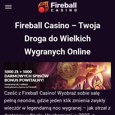
Fireball Casino – Twoja
Droga do Wielkich
Wygranych Online
Cześć z Fireball Casino! Wyobraź sobie salę
pełną neonów, gdzie jeden klik zmienia zwykły
wieczór w legendarną noc wygranej – jak strzał z